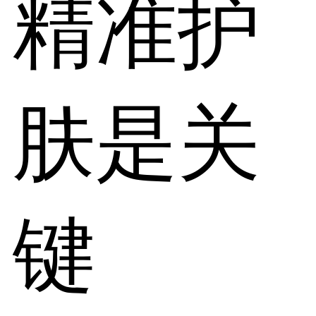
精准护
肤是关
键