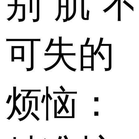
别“肌”不
可失的
烦恼：