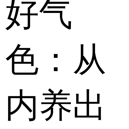
好气
色：从
内养出