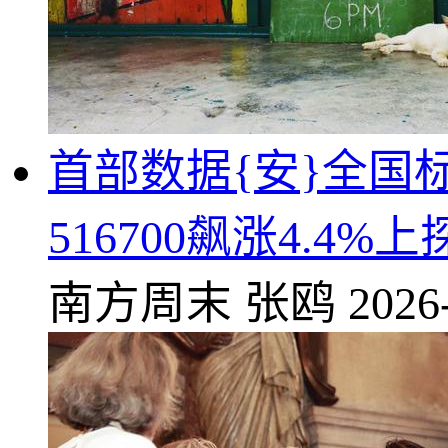
首部数据{安}全国
516700飙涨4.
南方周末
张鸥
2026