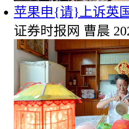
苹果申{请}上诉英
证券时报网
曹晨
20