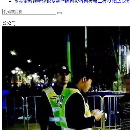
基金
金融
视听
评论
专题
产经
创投
科创板
新三板
投教
ESG
滚
公众号