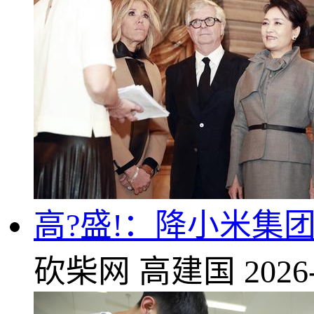
高?盛!：降小米集
砍柴网
高建国
2026