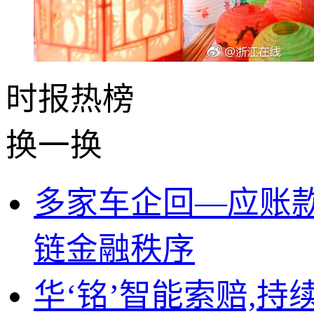
时报
热榜
换一换
多家车企回—应账
链金融秩序
华‘铭’智能索赔,