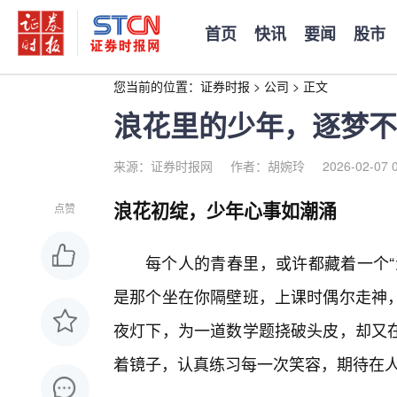
首页
快讯
要闻
股市
您当前的位置：
证券时报
>
公司
>
正文
浪花里的少年，逐梦不
来源：证券时报网
作者：胡婉玲
2026-02-07 
浪花初绽，少年心事如潮涌
点赞
每个人的青春里，或许都藏着一个“
是那个坐在你隔壁班，上课时偶尔走神
夜灯下，为一道数学题挠破头皮，却又
着镜子，认真练习每一次笑容，期待在