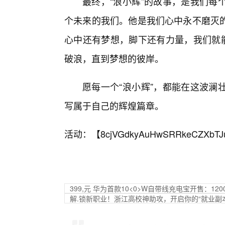
最终，“浪小辉”的故事，是我们每
个未来的我们。他是我们心中永不磨灭
心中还有梦想，脚下还有力量，我们就能
破浪，直到梦想的彼岸。
愿每一个“浪小辉”，都能在这波澜
写属于自己的辉煌篇章。
活动：【
8cjVGdkyAuHwSRRkeCZXbTJ
399,元 华为首款10<0>W自带线充电宝开售：120
解.锁新职业！浙江高校神助攻，开启你的“就业副