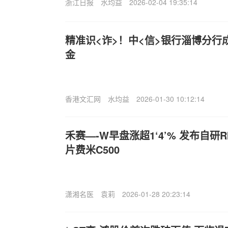
浙江日报
水均益
2026-02-04 19:35:14
精准识<诈>！中<信>银行淄博分行
金
香港文汇网
水均益
2026-01-30 10:12:14
禾赛—-W早盘涨超1‘4’% 发布自研R
片费米C500
潇湘名医
袁莉
2026-01-28 20:23:14