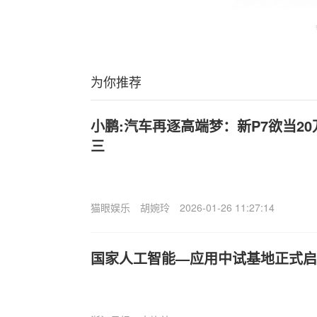
为你推荐
小鹏:汽车再逐高端梦：新P7欲当2
三
猫眼娱乐
胡婉玲
2026-01-26 11:27:14
国家人工智能—应用中试基地正式启