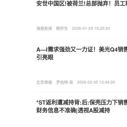
安世中国区!被荷兰!总部抛弃！员
海报新闻
韩乔生
2026-01-24 15:25:20
A—I需求强劲又一力证！美光Q4销售
引亮眼
北京商报
罗伯特·吴
2026-02-05 10:44:20
*ST返利遭减持背:后:保壳压力下
财务信息不准确|透视A股减持