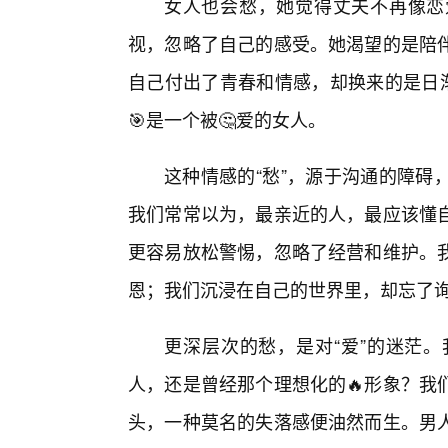
女人也会愁，她觉得丈夫不再像恋
视，忽略了自己的感受。她渴望的是陪
自己付出了青春和情感，却换来的是日渐
🎯是一个被🤔爱的女人。
这种情感的“愁”，源于沟通的障碍
我们常常以为，最亲近的人，最应该懂自
更容易放松警惕，忽略了经营和维护。我
恩；我们沉浸在自己的世界里，却忘了
更深层次的愁，是对“爱”的迷茫
人，还是曾经那个理想化的🔥形象？我
头，一种莫名的失落感便油然而生。男