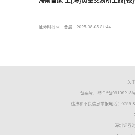
海南首家 上{海}黄金交易所工商{
证券时报网
曹晨
2025-08-05 21:44
关
备案号：
粤ICP备09109218
违法和不良信息举报电话：0755-83
深圳证券