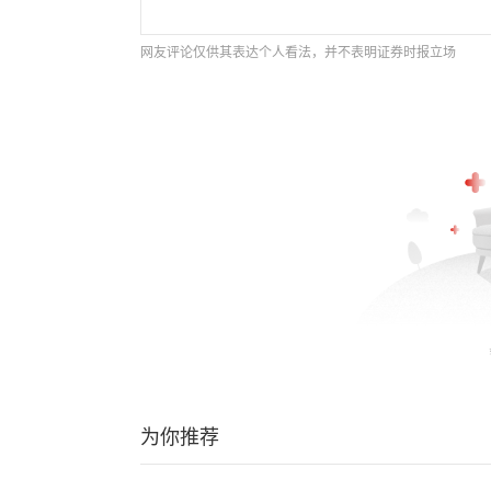
网友评论仅供其表达个人看法，并不表明证券时报立场
为你推荐