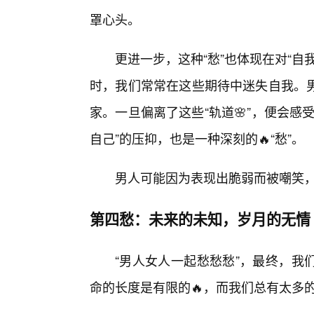
罩心头。
更进一步，这种“愁”也体现在对“
时，我们常常在这些期待中迷失自我。
家。一旦偏离了这些“轨道🌸”，便会
自己”的压抑，也是一种深刻的🔥“愁”。
男人可能因为表现出脆弱而被嘲笑，
第四愁：未来的未知，岁月的无情
“男人女人一起愁愁愁”，最终，我
命的长度是有限的🔥，而我们总有太多