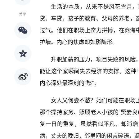
生活的本质，从来不是风花雪月，
分享
贷、车贷、孩子的教育、父母的养老，这
过气。他们在职场上奋力拼搏，在商海
护墙。内心的焦虑却如影随形。
升职加薪的压力，项目失败的风险
能让这个家瞬间失去经济的支撑。这种“
内心深处最深刻的“愁”。
女人又何尝不愁？她们可能在职场
那个操持家务、照顾老人小孩的“贤妻良母
复一日的重复，虽然看似平凡，却消磨
病，丈夫的晚归，邻里间的闲言碎语，都