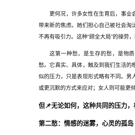
更何况，许多女性在生育后，事业会
带来新的焦虑。她们担心自己被社会淘
不再有吸引力。这种“顾全大局”的操劳，
这第一种愁，是生存的愁，是物质
愁。它真实、具体，触及到我们生活的
似的压力，只是表现形式略有不同。男
或更沉默的方式来应对；女人则可能更
但📌无论如何，这种共同的压力，构
第二愁：情感的迷雾，心灵的孤岛