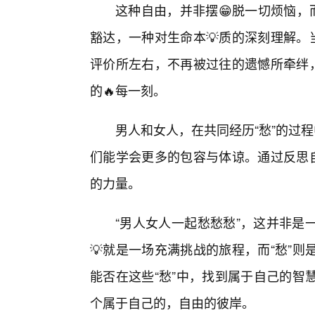
这种自由，并非摆😁脱一切烦恼，
豁达，一种对生命本💡质的深刻理解。
评价所左右，不再被过往的遗憾所牵绊，
的🔥每一刻。
男人和女人，在共同经历“愁”的过
们能学会更多的包容与体谅。通过反思自
的力量。
“男人女人一起愁愁愁”，这并非是
💡就是一场充满挑战的旅程，而“愁”
能否在这些“愁”中，找到属于自己的智
个属于自己的，自由的彼岸。