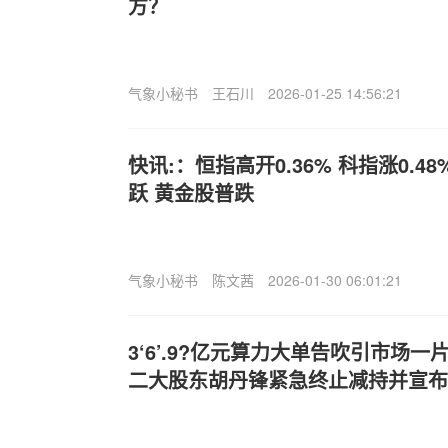
方？
气象小秘书
王石川
2026-01-25 14:56:21
快讯:：恒指高开0.36% 科指涨0.4
跃 黄金股普跌
气象小秘书
陈文茜
2026-01-30 06:01:21
3‘6’.9?亿元算力大单告吹引市场一
二大股东胡丹锋紧急终止减持并宣布