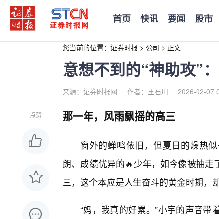
首页
快讯
要闻
股市
您当前的位置：
证券时报
>
公司
>
正文
意想不到的“神助攻”
来源：证券时报网
作者：王石川
2026-02-07 
那一年，风雨飘摇的高三
点赞
窗外的蝉鸣依旧，但夏日的燥热似
朗、成绩优异的🔥少年，如今像被抽走
三，这个本应是人生奋斗的黄金时期，
“妈，我真的好累。”小宇的声音带