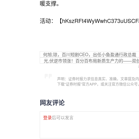
暖支撑。
活动：【
hKszRFt4WyWwhC373uUSCF
何旭;琼，百川短剧CEO，出任小鱼盈通行政总裁
光,伏逆市领涨！百分百布局新质生产力的——双创龙
声明：证券时报力求信息真实、准确，文章提及内
下载“证券时报”官方APP，或关注官方微信公众
网友评论
登录
后可以发言